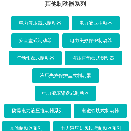
其他制动器系列
电力液压鼓式制动器
电力液压推动器
安全盘式制动器
电力失效保护制动器
气动钳盘式制动器
液压直动盘式制动器
液压失效保护盘式制动器
电力液压臂盘式制动器
防爆电力液压推动器系列
电磁铁块式制动器
其他制动器系列
电力液压防风鉄楔制动器系列