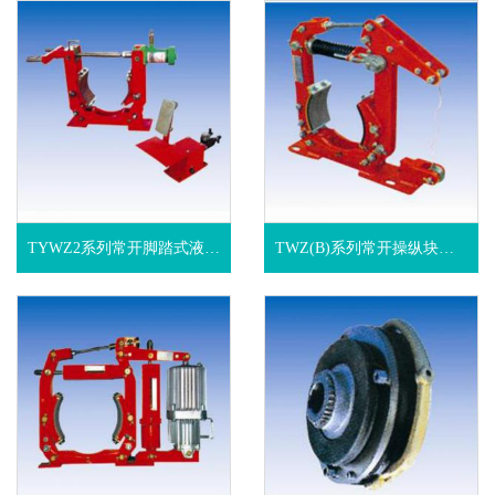
TYWZ2系列常开脚踏式液压制动器
TWZ(B)系列常开操纵块式制动器