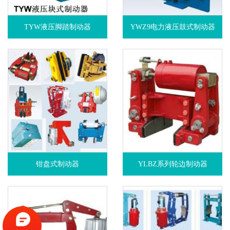
TYW液压脚踏制动器
YWZ9电力液压鼓式制动器
钳盘式制动器
YLBZ系列轮边制动器